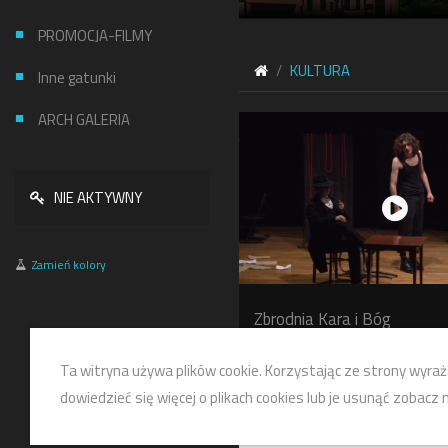
PROMOCJA-FILMY
KULTURA
Inne gatunki
ARCH GALERIA
NIE AKTYWNY
Zamień kolory
Zbrodnia Kara i Bóg
KULTURA
Ta witryna używa plików cookie. Korzystając ze strony wyraż
dowiedzieć się więcej o plikach cookies lub je usunąć zobacz