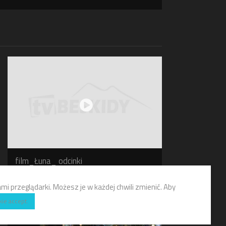
film_Łuna_ odcinki
KULTURA
i przeglądarki. Możesz je w każdej chwili zmienić. Aby
kie accept.