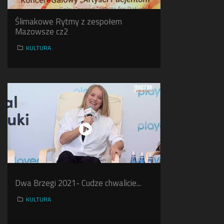
Ślimakowe Rytmy z zespołem
Mazowsze cz2
KULTURA
Dwa Brzegi 2021- Cudze chwalicie...
KULTURA