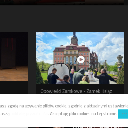
Opowieści Zamkowe - Zamek Ksiąz
KULTURA
asz zgodę na używanie plików cookie, zgodnie z aktualnymi ustawieniam
 naszą
politykę prywatności
. Akceptuję pliki cookies na tej stronie.
coo