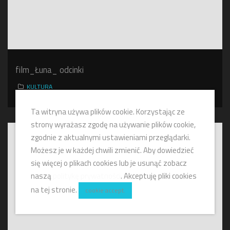
film_Łuna_ odcinki
KULTURA
Ta witryna używa plików cookie. Korzystając ze
strony wyrażasz zgodę na używanie plików cookie,
zgodnie z aktualnymi ustawieniami przeglądarki.
Możesz je w każdej chwili zmienić. Aby dowiedzieć
się więcej o plikach cookies lub je usunąć zobacz
naszą
politykę prywatności
. Akceptuję pliki cookies
na tej stronie.
cookie accept.