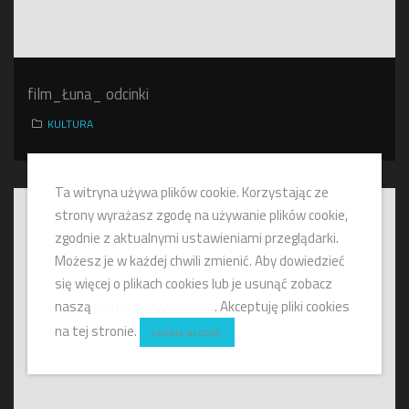
film_Łuna_ odcinki
KULTURA
Ta witryna używa plików cookie. Korzystając ze
strony wyrażasz zgodę na używanie plików cookie,
zgodnie z aktualnymi ustawieniami przeglądarki.
Możesz je w każdej chwili zmienić. Aby dowiedzieć
się więcej o plikach cookies lub je usunąć zobacz
naszą
politykę prywatności
. Akceptuję pliki cookies
na tej stronie.
cookie accept.