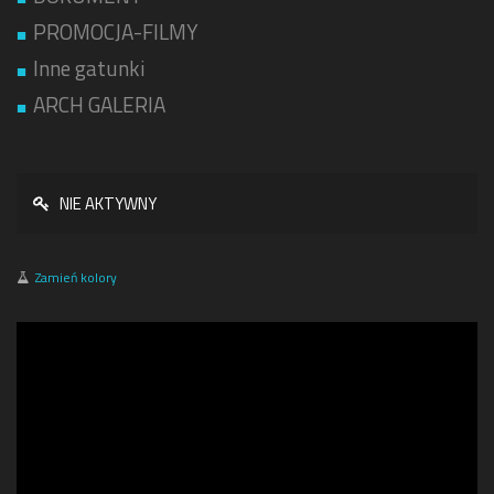
PROMOCJA-FILMY
Inne gatunki
ARCH GALERIA
NIE AKTYWNY
Zamień kolory