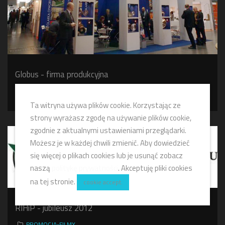
Globus - firma produkcyjna
PROMOCJA-FILMY
Ta witryna używa plików cookie. Korzystając ze
strony wyrażasz zgodę na używanie plików cookie,
zgodnie z aktualnymi ustawieniami przeglądarki.
Możesz je w każdej chwili zmienić. Aby dowiedzieć
się więcej o plikach cookies lub je usunąć zobacz
naszą
politykę prywatności
. Akceptuję pliki cookies
na tej stronie.
cookie accept.
RIHiP - jubileusz 2012
PROMOCJA-FILMY